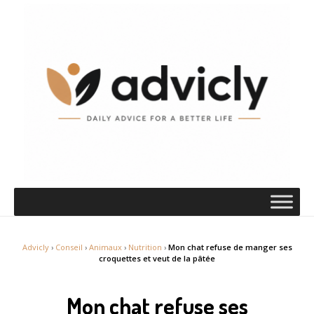
Advicly
›
Conseil
›
Animaux
›
Nutrition
›
Mon chat refuse de manger ses
croquettes et veut de la pâtée
Mon chat refuse ses