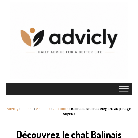
Advicly
›
Conseil
›
Animaux
›
Adoption
›
Balinais, un chat élégant au pelage
soyeux
Découvrez le chat Balinais