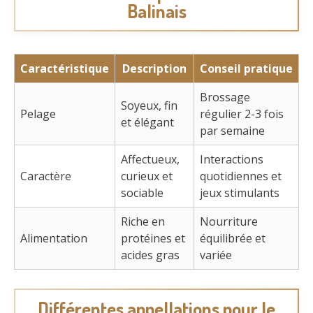
Balinais
Caractéristique
Description
Conseil pratique
Brossage
Soyeux, fin
Pelage
régulier 2-3 fois
et élégant
par semaine
Affectueux,
Interactions
Caractère
curieux et
quotidiennes et
sociable
jeux stimulants
Riche en
Nourriture
Alimentation
protéines et
équilibrée et
acides gras
variée
Différentes appellations pour le