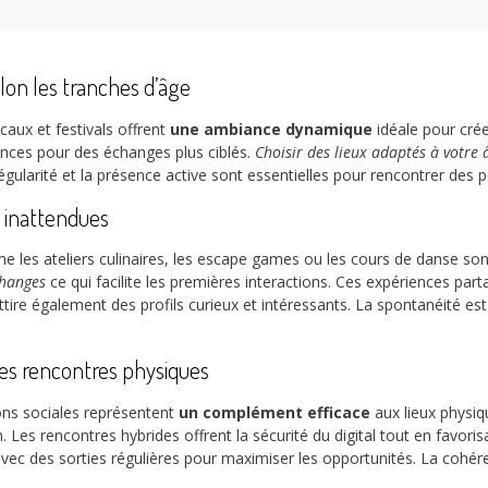
elon les tranches d’âge
aux et festivals offrent
une ambiance dynamique
idéale pour crée
rences pour des échanges plus ciblés.
Choisir des lieux adaptés à votre â
égularité et la présence active sont essentielles pour rencontrer des
t inattendues
 les ateliers culinaires, les escape games ou les cours de danse so
changes
ce qui facilite les premières interactions. Ces expériences pa
ttire également des profils curieux et intéressants. La spontanéité 
les rencontres physiques
ons sociales représentent
un complément efficace
aux lieux physiq
on. Les rencontres hybrides offrent la sécurité du digital tout en favori
c des sorties régulières pour maximiser les opportunités. La cohérenc