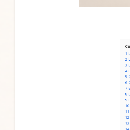
Co
1
2
3
4
5
6
7
8
9
10
11
12
13
14