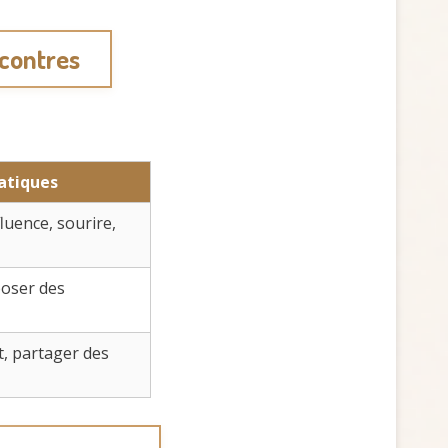
ncontres
atiques
luence, sourire,
poser des
t, partager des